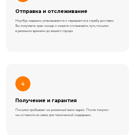
Отправка и отслеживание
Ноутбук надежно упаковывается и передается в службу доставки.
Вы получаете трек-номер и можете отслеживать путь посылки
в реальном времени до вашего города.
Меню
О
компании
Каталог
Блог
Контакты
+7 (919) 315-00-02
Получение и гарантия
Telegram
Посылка прибывает на указанный вами адрес. После покупки
мы остаемся на связи для технической поддержки.